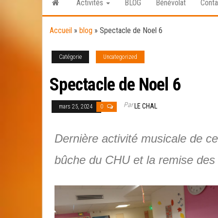
Activités
BLOG
Bénévolat
Conta
Accueil
»
blog
»
Spectacle de Noel 6
Catégorie
Uncategorized
Spectacle de Noel 6
Par
LE CHAL
mars 25, 2024
0
Dernière activité musicale de c
bûche du CHU et la remise de