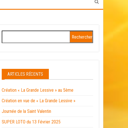
ARTICLES RÉCENTS
Création « La Grande Lessive » au 5ème
Création en vue de « La Grande Lessive »
Journée de la Saint Valentin
SUPER LOTO du 13 Février 2025