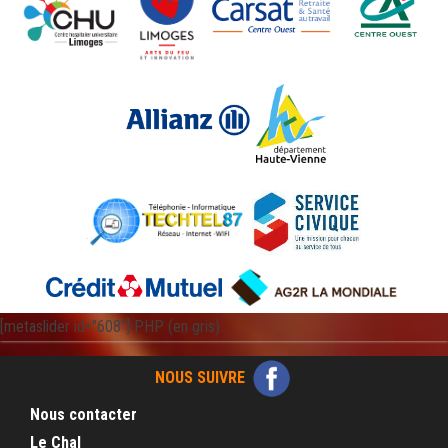
[metaslider id="608"] PHP (en gris).
NOUS SUIVRE
Nous contacter
Le Chal