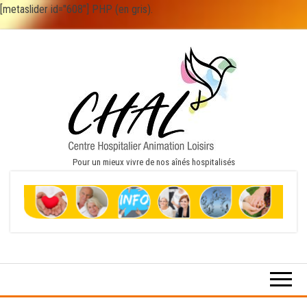
[metaslider id="608"] PHP (en gris).
Skip
to
the
content
Pour un mieux vivre de nos aînés hospitalisés