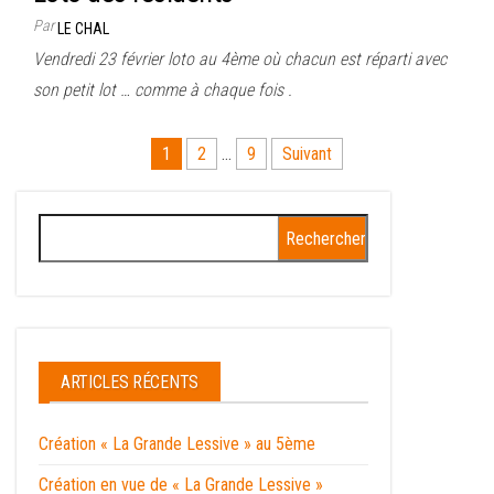
Par
LE CHAL
Vendredi 23 février loto au 4ème où chacun est réparti avec
son petit lot … comme à chaque fois .
Pagination
1
2
…
9
Suivant
des
publications
Rechercher :
ARTICLES RÉCENTS
Création « La Grande Lessive » au 5ème
Création en vue de « La Grande Lessive »