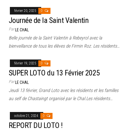
février 20, 2025
0
Journée de la Saint Valentin
Par
LE CHAL
Belle journée de la Saint Valentin à Rebeyrol avec la
bienveillance de tous les élèves de Firmin Roz. Les résidents…
février 19, 2025
0
SUPER LOTO du 13 Février 2025
Par
LE CHAL
Jeudi 13 février, Grand Loto avec les résidents et les familles
au self de Chastaingt organisé par le Chal.Les résidents…
octobre 21, 2024
0
REPORT DU LOTO !