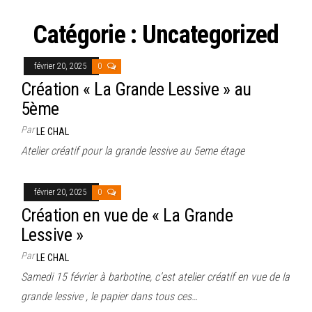
Catégorie :
Uncategorized
février 20, 2025
0
Création « La Grande Lessive » au
5ème
Par
LE CHAL
Atelier créatif pour la grande lessive au 5eme étage
février 20, 2025
0
Création en vue de « La Grande
Lessive »
Par
LE CHAL
Samedi 15 février à barbotine, c’est atelier créatif en vue de la
grande lessive , le papier dans tous ces…